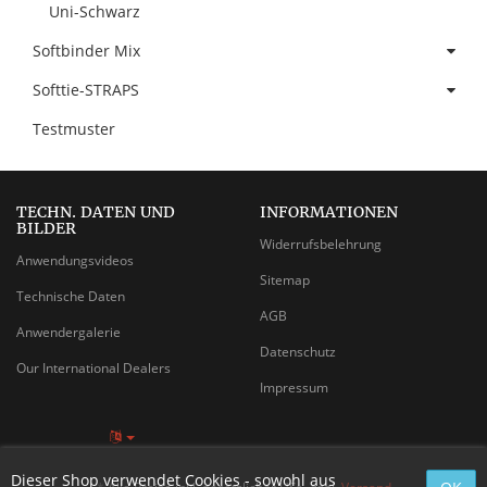
Uni-Schwarz
Softbinder Mix
Softtie-STRAPS
Testmuster
TECHN. DATEN UND
INFORMATIONEN
BILDER
Widerrufsbelehrung
Anwendungsvideos
Sitemap
Technische Daten
AGB
Anwendergalerie
Datenschutz
Our International Dealers
Impressum
Dieser Shop verwendet Cookies - sowohl aus