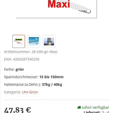
Artikelnummer:
28-580-gn Maxi
EAN:
4260287390256
Farbe:
grün
Spanndurchmesser:
15 bis 150mm
Haltemasse (o.Dehn.):
37kg / 40kg
Kategorie:
Uni-Grün
sofort verfügbar
47,83 €
Lieferzeit
:
2 - 4