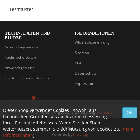
Testmuster
TECHN. DATEN UND
INFORMATIONEN
BILDER
Widerrufsbelehrung
Anwendungsvideos
Sitemap
Technische Daten
AGB
Anwendergalerie
Datenschutz
Our International Dealers
Impressum
Dieser Shop verwendet Cookies - sowohl aus
*
Alle Preise inkl. gesetzlicher USt., zzgl.
Versand
technischen Gründen, als auch zur Verbesserung
Ihres Einkaufserlebnisses. Wenn Sie den Shop
weiternutzen, stimmen Sie der Nutzung von Cookies zu. (
© R.Pohlan
mehr
Powered by
JTL-Shop
Informationen
)