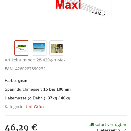
Artikelnummer:
28-420-gn Maxi
EAN:
4260287390232
Farbe:
grün
Spanndurchmesser:
15 bis 100mm
Haltemasse (o.Dehn.):
37kg / 40kg
Kategorie:
Uni-Grün
sofort verfügbar
46,29 €
Lieferzeit
:
2 - 4