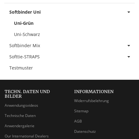
Softbinder Uni
Uni-Grün
Uni-Schwarz
Softbinder Mix
Softtie-STRAPS
Testmuster
TECHN. DATEN UND
INFORMATIONEN
BILDER
Widerrufsbelehrung
Anwendungsvideos
Sitemap
Technische Daten
AGB
Anwendergalerie
Datenschutz
Our International Dealers