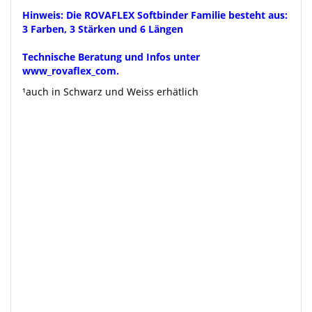
Hinweis: Die ROVAFLEX Softbinder Familie besteht aus:
3 Farben, 3 Stärken und 6 Längen
Technische Beratung und Infos unter
www_rovaflex_com.
¹auch in Schwarz und Weiss erhätlich
Suchmaschinenfutter:
Softbinder , soft-binder , soft binder , baumanbinder ,
baumbinder , softkabelbinder , rovaflex , rova flex, rova-flex , rowaflex ,
kabelbinder , wiederverschließbar , wiederverschliessbar , wieder verwendbar ,
wieder verwendbar , flexibel , weich , TPU , Thermoplastisches Polyurethan ,
rotilab , doppelkopf , doppelbindung , doppelkopfbindung ,
doppelkopfkabelbinder , patentverschluss , patentverschluß , kabelbefestigung ,
tomatenbinder , pflanzenbinder , pflanzanbinder , pflanzenanbinder ,
pflanzbinder , Kabelband , kabelstraps , kabelbinder , Plastikhandfessel ,
festbinden , reben , kletterpflanzen , camping , outdoor , SRT , SRT180 , SRT260 ,
SRT340 , SRT580 , soft fix , soft-fix , jf-softbinder , soft-tie , softtie , hellerman ,
carova