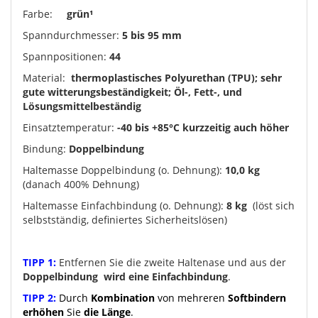
Farbe:
grün¹
Spanndurchmesser:
5 bis 95 mm
Spannpositionen:
44
Material:
thermoplastisches Polyurethan (TPU); sehr
gute witterungsbeständigkeit; Öl-, Fett-, und
Lösungsmittelbeständig
Einsatztemperatur:
-40 bis +85°C kurzzeitig auch höher
Bindung:
Doppelbindung
Haltemasse Doppelbindung (o. Dehnung):
10,0 kg
(danach 400% Dehnung)
Haltemasse Einfachbindung (o. Dehnung):
8 kg
(löst sich
selbstständig, definiertes Sicherheitslösen)
TIPP 1:
Entfernen Sie die zweite Haltenase und aus der
Doppelbindung
wird eine Einfachbindung
.
TIPP 2:
Durch
Kombination
von mehreren
Softbindern
erhöhen
Sie
die Länge
.