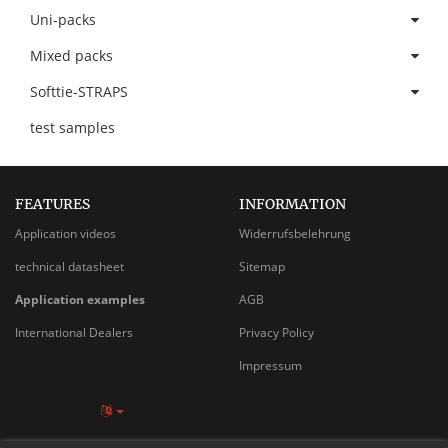
Uni-packs
Mixed packs
Softtie-STRAPS
test samples
FEATURES
INFORMATION
Application videos
Widerrufsbelehrung
technical datasheet
Sitemap
Application examples
AGB
International Dealers
Privacy Policy
Impressum