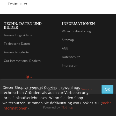
Testmuster
TECHN. DATEN UND
INFORMATIONEN
BILDER
Widerrufsbelehrung
Anwendungsvideos
Sitemap
Technische Daten
AGB
Anwendergalerie
Datenschutz
Our International Dealers
Impressum
Dieser Shop verwendet Cookies - sowohl aus
*
Alle Preise inkl. gesetzlicher USt., zzgl.
Versand
technischen Gründen, als auch zur Verbesserung
Ihres Einkaufserlebnisses. Wenn Sie den Shop
weiternutzen, stimmen Sie der Nutzung von Cookies zu. (
© R.Pohlan
mehr
Powered by
JTL-Shop
Informationen
)